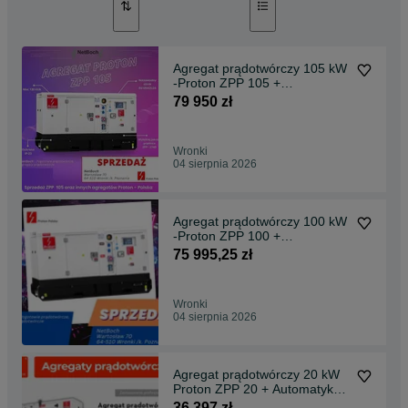
Agregat prądotwórczy 105 kW
-Proton ZPP 105 +
Automatyka SZR
79 950 zł
Wronki
04 sierpnia 2026
Agregat prądotwórczy 100 kW
-Proton ZPP 100 +
Automatyka SZR
75 995,25 zł
Wronki
04 sierpnia 2026
Agregat prądotwórczy 20 kW
Proton ZPP 20 + Automatyka
SZR
36 397 zł