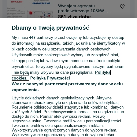
Wynajem agregatu
prądotwórczego 105kW -
Proton ZPP 105
861 zł za dobę
Dbamy o Twoją prywatność
Wronki
My i nasi
447
partnerzy przechowujemy lub uzyskujemy dostęp
04 sierpnia 2026
do informacji na urządzeniu, takich jak unikalne identyfikatory w
plikach cookie w celu przetwarzania danych osobowych.
Użytkownik może zaakceptować wybory lub zarządzać nimi,
Wynajem agregatu
klikając poniżej lub w dowolnym momencie na stronie polityki
prądotwórczego 35kW -Proton
prywatności. Te wybory będą sygnalizowane naszym partnerom
ZPP 35
492 zł za dobę
i nie będą miały wpływu na dane przeglądania.
Polityka
cookies,
Polityka Prywatności
Wraz z naszymi partnerami przetwarzamy dane w celu
Wronki
zapewnienia:
04 sierpnia 2026
Użycie dokładnych danych geolokalizacyjnych. Aktywne
skanowanie charakterystyki urządzenia do celów identyfikacji.
Rozumienie odbiorców dzięki statystyce lub kombinacji danych
Wynajem agregatu
z różnych źródeł. Przechowywanie informacji na urządzeniu lub
prądotwórczego 7,5 kW -
dostęp do nich. Pomiar efektywności reklam. Rozwój i
Heron 8_8_9_6_3_2_7
130 zł za dobę
ulepszanie usług. Tworzenie profili w celu personalizacji treści.
Tworzenie profili w celu spersonalizowanych reklam.
Wykorzystywanie ograniczonych danych do wyboru reklam.
Wykorzystywanie ograniczonych danych do wyboru treści.
Wronki